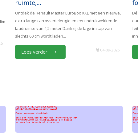
ruimte,...
fo
Ontdek de Renault Master EuroBox XXL met een nieuwe,
Dé
extra lange carrosserielengte en een indrukwekkende
duu
lim
laadruimte van 4,5 meter.Dankzij de lage instap van
fe
slechts 60 cm wordt laden...
inn
26
04-09-2025
Lees verder