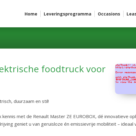
Home
Leveringsprogramma
Occasions
Lea
ktrische foodtruck voor
isch, duurzaam en stil!
Maak kennis met de Renault Master ZE EUROBOX, dé innovatieve o
ndrijving geniet u van geruisloze én emissievrije mobiliteit – ide