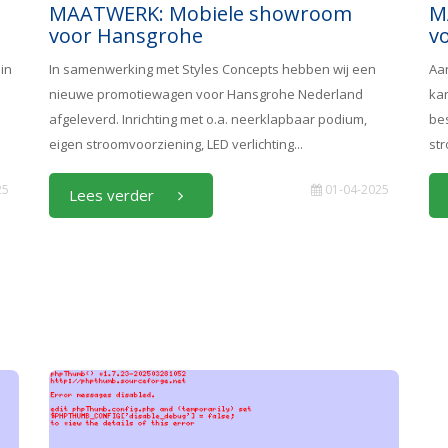
MAATWERK: Mobiele showroom
M
voor Hansgrohe
vo
in
In samenwerking met Styles Concepts hebben wij een
Aa
nieuwe promotiewagen voor Hansgrohe Nederland
kan
afgeleverd. Inrichting met o.a. neerklapbaar podium,
bes
eigen stroomvoorziening, LED verlichting...
st
25
01-04-2025
Lees verder