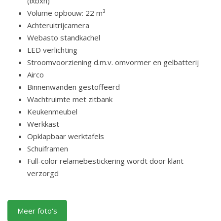
(lxbxh)
Volume opbouw: 22 m³
Achteruitrijcamera
Webasto standkachel
LED verlichting
Stroomvoorziening d.m.v. omvormer en gelbatterij
Airco
Binnenwanden gestoffeerd
Wachtruimte met zitbank
Keukenmeubel
Werkkast
Opklapbaar werktafels
Schuiframen
Full-color relamebestickering wordt door klant
verzorgd
Meer foto's