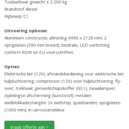
Toelaatbaar gewicht ± 2.200 kg
Brandstof diesel
Rijbewijs C1
Uitvoering opbouw:
Aluminium constructie; afmeting 4990 x 2120 mm; 2
oprijplaten (390 mm breed); bindrails; LED-verlichting
conform RDW en EU-voorschriften.
Opties:
Elektrische lier (12V); afstandsbediening voor elektrische lier;
hulpluchtvering; compressor (12V) voor hulpluchtvering; fly-
over; trekhaak; gereedschapskoffer (63 l.); zwaailampen;
zijdelingse afscherming (kunststof); metalen
wielblokkadestangen; 2x wielstop; spanbanden; oprijplaten
(1000 mm); in carrosseriekleur.
Vraag offerte aan >