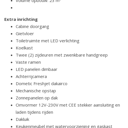
Volume opbouw: 23 m³
Extra inrichting
Cabine doorgang
Gietvloer
Toiletruimte met LED verlichting
Koelkast
Twee (2) zijdeuren met zwenkbare handgreep
Vaste ramen
LED panelen dimbaar
Achterrijcamera
Dometic Freshjet dakairco
Mechanische opstap
Zonnepanelen op dak
Omvormer 12V-230V met CEE stekker aansluiting en
laden tijdens rijden
Dakluik
Keukenmeubel met watervoorziening en gaskast