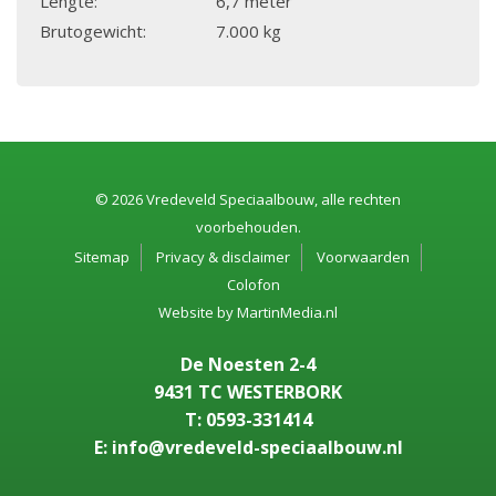
Lengte:
6,7 meter
Brutogewicht:
7.000 kg
© 2026 Vredeveld Speciaalbouw, alle rechten
voorbehouden.
Sitemap
Privacy & disclaimer
Voorwaarden
Colofon
Website by
MartinMedia.nl
De Noesten 2-4
9431 TC WESTERBORK
T: 0593-331414
E: info@vredeveld-speciaalbouw.nl