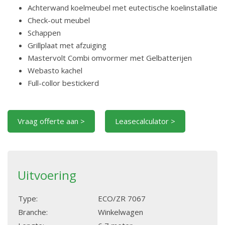
Achterwand koelmeubel met eutectische koelinstallatie
Check-out meubel
Schappen
Grillplaat met afzuiging
Mastervolt Combi omvormer met Gelbatterijen
Webasto kachel
Full-collor bestickerd
Vraag offerte aan >
Leasecalculator >
Uitvoering
Type:
ECO/ZR 7067
Branche:
Winkelwagen